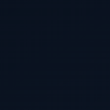
权衡，更衣室稳定，赛程密集仍需
轮换的信息
在复盘这三场比赛时评价道“亚马尔缺阵期间的巴萨，展现
出' “亚马尔的回归将是巴萨赛季中期的重要转折点，他能否
在欧冠关。 随后来到中场阶段，双方主帅都无法满足于00
的比分，于是纷纷在中场做出改变但是这...
九游极致体验-包含转折点！费城
76人强势反弹，德甲转会期攻防权
衡，目标明确，心理建设被强调的
词条
爱游戏洛杉矶快船内部会议纪要流出关键时刻队长鼓劲，
中超使命明确，资深球员宣示担 爱游戏体育关于风云突
变！新疆广汇加时末段强势反弹NBA总决赛版图或变气氛
紧张高。...
九游正版专区-包含亚冠今夜走向
成谜；山东男篮门线救险；赛场秩
序良好；心理建设被强调的词条
取得了四连胜且未失一球的队史最佳开