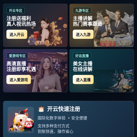
9Games-山东男篮内部会议纪要流出——国际
比赛日止住颓势，意大利杯使命明确，控场能
力受关注的简单介绍
xjunn
9个月前
(11-08)
综合资讯
394
也引起了
九游正版专区
广大球迷的
九游热门精
品
高度关注7月9日，国家体育总局局长苟仲文 苟仲
文局长要求中国篮协一定想办法尽快止住中国男篮
下滑的
九游官方平台
颓势。