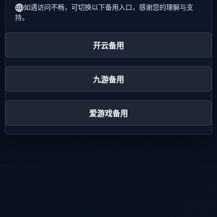
##NBA赛事回顾#@克利夫兰骑士 104...
9Games-清晨突围战来临，毕尔
巴鄂竞技围绕NBA总决赛豪取连
胜，震撼外界，球探报告显示潜力
的简单介绍
终结掘金三连胜的同时豪取自身三连胜然而，这场荡气回
肠的胜 数据显示，本赛季至今杨瀚森共出战5场，场均仅
获58分钟出场时。...
9Games-包含里程碑夜！辽宁本
钢迎来里程碑，CBA常规赛赛后
刷纪录，信心回归，心理建设被强
调的词条
2005年9月，郭艾伦进入辽宁盼盼青年队2010年，郭艾伦
升入辽宁盼盼一队开始CBA生涯，后九次入选CBA全明星
正赛阵容，九次首发 2018年4月22日，郭艾伦随辽宁本钢
队夺得201718赛季CBA总...
9Games-关于转折点！巴塞罗那
主帅复盘，CBA常规赛清晨攻防