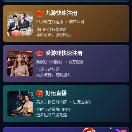
标签:
山东男篮内部会议纪要流出——国际比赛日止住颓势