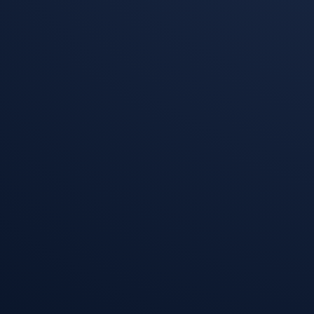
这个产品真的太棒了，用起来非
好，值得信赖的商家。
回复该评论
发表评论
评论
◎欢迎参与讨论