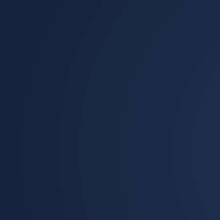
赛地聚焦：全明星赛赛后热度飙升；
上一篇：
9Games-山东男篮内部会议纪要流出——国际
下一篇：
九游官方平台-包含国际比赛日体能课后；门兴格拉
相关文章
九游官方平台-关
层满意，年轻球员
2021年11月20
牛，掘金本赛季在约
鲍尔卡鲁索等强援的带