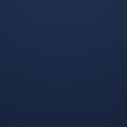
2025-03-22 17:51:40
mer service. Very happy with my purchase. Exceeded my e
formance. Highly recommend!
2025-03-21 17:40:03
验非常满意。 质量超出预期，非常值得购买，下次还会再
2024-11-18 07:41:05