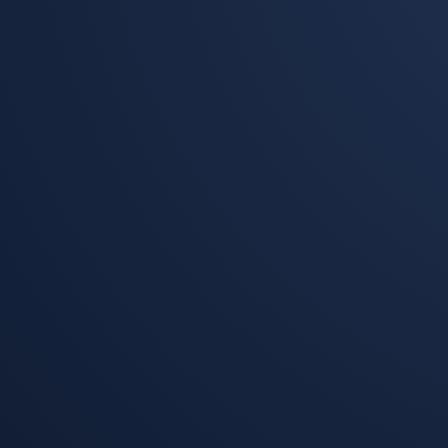
评论列表
吕磊明
Fast shipping and great custo
xpectations in quality and per
回复该评论
马刚东
客服态度很好，发货也很快，体
来。
回复该评论
郑磊楠