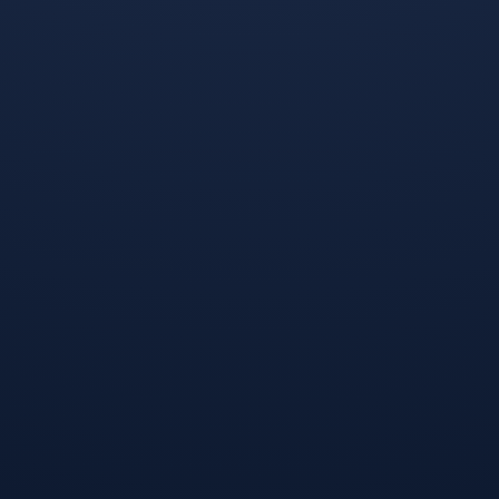
常顺手，强烈推荐给大家！ 已经多次购买了，一如既往的
，请在这里发表您的看法、交流您的观点。